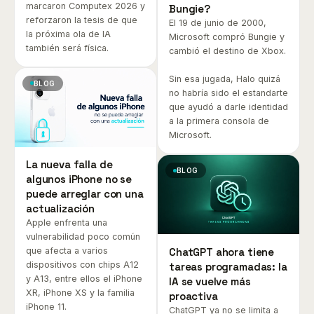
marcaron Computex 2026 y
Bungie?
reforzaron la tesis de que
El 19 de junio de 2000,
la próxima ola de IA
Microsoft compró Bungie y
también será física.
cambió el destino de Xbox.
Sin esa jugada, Halo quizá
BLOG
no habría sido el estandarte
que ayudó a darle identidad
a la primera consola de
Microsoft.
La nueva falla de
BLOG
algunos iPhone no se
puede arreglar con una
actualización
Apple enfrenta una
vulnerabilidad poco común
ChatGPT ahora tiene
que afecta a varios
dispositivos con chips A12
tareas programadas: la
y A13, entre ellos el iPhone
IA se vuelve más
XR, iPhone XS y la familia
proactiva
iPhone 11.
ChatGPT ya no se limita a