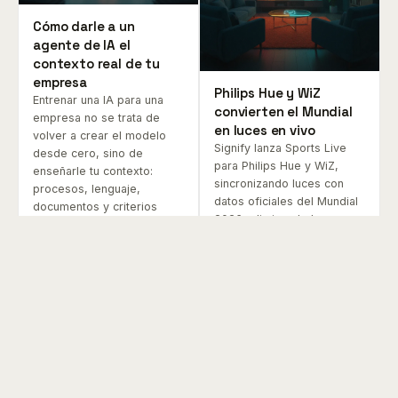
Cómo darle a un
agente de IA el
contexto real de tu
empresa
Philips Hue y WiZ
Entrenar una IA para una
convierten el Mundial
empresa no se trata de
en luces en vivo
volver a crear el modelo
Signify lanza Sports Live
desde cero, sino de
para Philips Hue y WiZ,
enseñarle tu contexto:
sincronizando luces con
procesos, lenguaje,
datos oficiales del Mundial
↑
documentos y criterios
2026, eliminando la
para responder bien.
dependencia del HDMI y
ofreciendo una experiencia
La clave está en construir
inmersiva más accesible y
una base de conocimiento
adaptable para el hogar.
útil, conectarla al agente y
mantenerla viva.
BLOG
BLOG